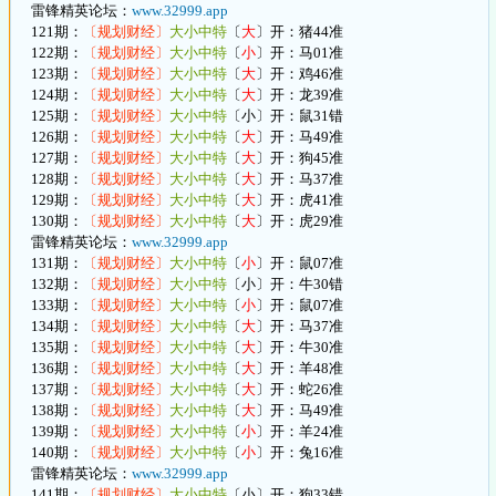
雷锋精英论坛：
www.32999.app
121期：
〔规划财经〕
大小中特
〔
大
〕开：猪44准
122期：
〔规划财经〕
大小中特
〔
小
〕开：马01准
123期：
〔规划财经〕
大小中特
〔
大
〕开：鸡46准
124期：
〔规划财经〕
大小中特
〔
大
〕开：龙39准
125期：
〔规划财经〕
大小中特
〔小〕开：鼠31错
126期：
〔规划财经〕
大小中特
〔
大
〕开：马49准
127期：
〔规划财经〕
大小中特
〔
大
〕开：狗45准
128期：
〔规划财经〕
大小中特
〔
大
〕开：马37准
129期：
〔规划财经〕
大小中特
〔
大
〕开：虎41准
130期：
〔规划财经〕
大小中特
〔
大
〕开：虎29准
雷锋精英论坛：
www.32999.app
131期：
〔规划财经〕
大小中特
〔
小
〕开：鼠07准
132期：
〔规划财经〕
大小中特
〔小〕开：牛30错
133期：
〔规划财经〕
大小中特
〔
小
〕开：鼠07准
134期：
〔规划财经〕
大小中特
〔
大
〕开：马37准
135期：
〔规划财经〕
大小中特
〔
大
〕开：牛30准
136期：
〔规划财经〕
大小中特
〔
大
〕开：羊48准
137期：
〔规划财经〕
大小中特
〔
大
〕开：蛇26准
138期：
〔规划财经〕
大小中特
〔
大
〕开：马49准
139期：
〔规划财经〕
大小中特
〔
小
〕开：羊24准
140期：
〔规划财经〕
大小中特
〔
小
〕开：兔16准
雷锋精英论坛：
www.32999.app
141期：
〔规划财经〕
大小中特
〔小〕开：狗33错