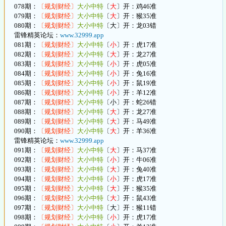
078期：
〔规划财经〕
大小中特
〔
大
〕开：鸡46准
079期：
〔规划财经〕
大小中特
〔
大
〕开：猴35准
080期：
〔规划财经〕
大小中特
〔大〕开：龙03错
雷锋精英论坛：
www.32999.app
081期：
〔规划财经〕
大小中特
〔
小
〕开：虎17准
082期：
〔规划财经〕
大小中特
〔
大
〕开：龙27准
083期：
〔规划财经〕
大小中特
〔
小
〕开：虎05准
084期：
〔规划财经〕
大小中特
〔
小
〕开：兔16准
085期：
〔规划财经〕
大小中特
〔
小
〕开：鼠19准
086期：
〔规划财经〕
大小中特
〔
小
〕开：羊12准
087期：
〔规划财经〕
大小中特
〔小〕开：蛇26错
088期：
〔规划财经〕
大小中特
〔
大
〕开：龙27准
089期：
〔规划财经〕
大小中特
〔
大
〕开：马49准
090期：
〔规划财经〕
大小中特
〔
大
〕开：羊36准
雷锋精英论坛：
www.32999.app
091期：
〔规划财经〕
大小中特
〔
大
〕开：马37准
092期：
〔规划财经〕
大小中特
〔
小
〕开：牛06准
093期：
〔规划财经〕
大小中特
〔
大
〕开：兔40准
094期：
〔规划财经〕
大小中特
〔
小
〕开：虎17准
095期：
〔规划财经〕
大小中特
〔
大
〕开：猴35准
096期：
〔规划财经〕
大小中特
〔
大
〕开：鼠43准
097期：
〔规划财经〕
大小中特
〔大〕开：猴11错
098期：
〔规划财经〕
大小中特
〔
小
〕开：虎17准