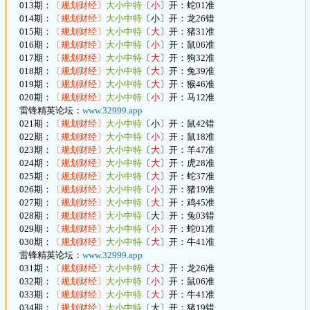
013期：
〔规划财经〕
大小中特
〔
小
〕开：蛇01准
014期：
〔规划财经〕
大小中特
〔小〕开：龙26错
015期：
〔规划财经〕
大小中特
〔
大
〕开：猪31准
016期：
〔规划财经〕
大小中特
〔
小
〕开：鼠06准
017期：
〔规划财经〕
大小中特
〔
大
〕开：狗32准
018期：
〔规划财经〕
大小中特
〔
大
〕开：兔39准
019期：
〔规划财经〕
大小中特
〔
大
〕开：猴46准
020期：
〔规划财经〕
大小中特
〔
小
〕开：马12准
雷锋精英论坛：
www.32999.app
021期：
〔规划财经〕
大小中特
〔小〕开：鼠42错
022期：
〔规划财经〕
大小中特
〔
小
〕开：鼠18准
023期：
〔规划财经〕
大小中特
〔
大
〕开：羊47准
024期：
〔规划财经〕
大小中特
〔
大
〕开：虎28准
025期：
〔规划财经〕
大小中特
〔
大
〕开：蛇37准
026期：
〔规划财经〕
大小中特
〔
小
〕开：猪19准
027期：
〔规划财经〕
大小中特
〔
大
〕开：鸡45准
028期：
〔规划财经〕
大小中特
〔大〕开：兔03错
029期：
〔规划财经〕
大小中特
〔
小
〕开：蛇01准
030期：
〔规划财经〕
大小中特
〔
大
〕开：牛41准
雷锋精英论坛：
www.32999.app
031期：
〔规划财经〕
大小中特
〔
大
〕开：龙26准
032期：
〔规划财经〕
大小中特
〔
小
〕开：鼠06准
033期：
〔规划财经〕
大小中特
〔
大
〕开：牛41准
034期：
〔规划财经〕
大小中特
〔大〕开：猪19错