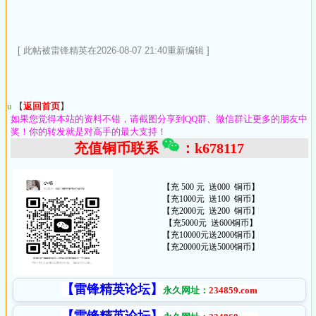
[ 此帖被雷锋精英在2026-08-07 21:40重新编辑 ]
u
【
返回首页
】
如果您觉得本站的资料不错，请截图分享到QQ群、微信群让更多的朋友中
奖！你的转发就是对高手的最大支持！
充值铜币联系
：k678117
【充 500 元 送000 铜币】
【充1000元 送100 铜币】
【充2000元 送200 铜币】
【充5000元 送600铜币】
【充10000元送2000铜币】
【充20000元送5000铜币】
【雷锋精英论坛】
永久网址：
234859
.com