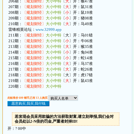
206期：
〔规划财经〕
大小中特
〔
大
〕开：猴47准
207期：
〔规划财经〕
大小中特
〔
大
〕开：鼠31准
208期：
〔规划财经〕
大小中特
〔
小
〕开：鼠19准
209期：
〔规划财经〕
大小中特
〔
小
〕开：猪08准
210期：
〔规划财经〕
大小中特
〔
大
〕开：马49准
雷锋精英论坛：
www.32999.app
211期：
〔规划财经〕
大小中特
〔大〕开：马01错
212期：
〔规划财经〕
大小中特
〔
小
〕开：牛06准
213期：
〔规划财经〕
大小中特
〔
大
〕开：猴35准
214期：
〔规划财经〕
大小中特
〔
小
〕开：兔04准
215期：
〔规划财经〕
大小中特
〔
小
〕开：蛇14准
216期：
〔规划财经〕
大小中特
〔
大
〕开：马37准
217期：
〔规划财经〕
大小中特
〔
大
〕开：蛇26准
218期：
〔规划财经〕
大小中特
〔大〕开：虎17错
219期：
〔规划财经〕
大小中特
〔
大
〕开：鼠43准
220期：
〔规划财经〕
大小中特
此帖售价 600 铜币,已有 13 人购买
若发现会员采用欺骗的方法获取财富,请立刻举报,我们会对
会员处以2-N倍的罚金,严重者封掉ID!
开：? 00中