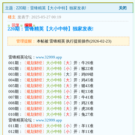
主题 :
220期：雷锋精英【大小中特】独家发表!
关闭
楼主
发表于: 2025-05-27 00:19
u
回复
u
编辑
u
220期：雷锋精英【大小中特】独家发表!
管理提醒：
本帖被 雷锋精英 执行提前操作(2026-02-23)
雷锋精英论坛：
www.32999.app
001期：
〔规划财经〕
大小中特
〔
大
〕开：牛29准
002期：
〔规划财经〕
大小中特
〔
小
〕开：猴22准
003期：
〔规划财经〕
大小中特
〔大〕开：鸡09错
004期：
〔规划财经〕
大小中特
〔
大
〕开：鸡45准
005期：
〔规划财经〕
大小中特
〔
大
〕开：猪43准
006期：
〔规划财经〕
大小中特
〔
小
〕开：蛇13准
007期：
〔规划财经〕
大小中特
〔
大
〕开：牛41准
008期：
〔规划财经〕
大小中特
〔
小
〕开：鸡21准
009期：
〔规划财经〕
大小中特
〔
大
〕开：虎28准
010期：
〔规划财经〕
大小中特
〔
大
〕开：兔27准
雷锋精英论坛：
www.32999.app
011期：
〔规划财经〕
大小中特
〔
小
〕开：羊11准
012期：
〔规划财经〕
大小中特
〔
小
〕开：羊11准