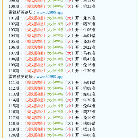
099期：
〔规划财经〕
大小中特
〔
小
〕开：羊12准
100期：
〔规划财经〕
大小中特
〔
大
〕开：狗33准
雷锋精英论坛：
www.32999.app
101期：
〔规划财经〕
大小中特
〔
大
〕开：龙39准
102期：
〔规划财经〕
大小中特
〔
小
〕开：猪20准
103期：
〔规划财经〕
大小中特
〔
小
〕开：牛06准
104期：
〔规划财经〕
大小中特
〔大〕开：马01错
105期：
〔规划财经〕
大小中特
〔
大
〕开：兔28准
106期：
〔规划财经〕
大小中特
〔
小
〕开：鸡22准
107期：
〔规划财经〕
大小中特
〔
大
〕开：马49准
108期：
〔规划财经〕
大小中特
〔
大
〕开：狗45准
109期：
〔规划财经〕
大小中特
〔
小
〕开：兔16准
110期：
〔规划财经〕
大小中特
〔
大
〕开：牛30准
雷锋精英论坛：
www.32999.app
111期：
〔规划财经〕
大小中特
〔大〕开：马01错
112期：
〔规划财经〕
大小中特
〔
小
〕开：狗09准
113期：
〔规划财经〕
大小中特
〔
小
〕开：蛇02准
114期：
〔规划财经〕
大小中特
〔
大
〕开：牛30准
115期：
〔规划财经〕
大小中特
〔
小
〕开：兔04准
116期：
〔规划财经〕
大小中特
〔
小
〕开：鸡22准
117期：
〔规划财经〕
大小中特
〔
小
〕开：兔16准
118期：
〔规划财经〕
大小中特
〔大〕开：猪08错
119期：
〔规划财经〕
大小中特
〔
小
〕开：猴11准
120期：
〔规划财经〕
大小中特
〔
小
〕开：牛06准