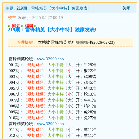
主题 :
219期：雷锋精英【大小中特】独家发表!
关闭
楼主
发表于: 2025-05-27 00:19
u
回复
u
编辑
u
219期：雷锋精英【大小中特】独家发表!
管理提醒：
本帖被 雷锋精英 执行提前操作(2026-02-23)
雷锋精英论坛：
www.32999.app
001期：
〔规划财经〕
大小中特
〔
大
〕开：牛29准
002期：
〔规划财经〕
大小中特
〔
小
〕开：猴22准
003期：
〔规划财经〕
大小中特
〔大〕开：鸡09错
004期：
〔规划财经〕
大小中特
〔
大
〕开：鸡45准
005期：
〔规划财经〕
大小中特
〔
大
〕开：猪43准
006期：
〔规划财经〕
大小中特
〔
小
〕开：蛇13准
007期：
〔规划财经〕
大小中特
〔
大
〕开：牛41准
008期：
〔规划财经〕
大小中特
〔
小
〕开：鸡21准
009期：
〔规划财经〕
大小中特
〔
大
〕开：虎28准
010期：
〔规划财经〕
大小中特
〔
大
〕开：兔27准
雷锋精英论坛：
www.32999.app
011期：
〔规划财经〕
大小中特
〔
小
〕开：羊11准
012期：
〔规划财经〕
大小中特
〔
小
〕开：羊11准