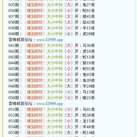
035期：
〔规划财经〕
大小中特
〔
大
〕开：兔27准
036期：
〔规划财经〕
大小中特
〔
小
〕开：蛇01准
037期：
〔规划财经〕
大小中特
〔
大
〕开：猪43准
038期：
〔规划财经〕
大小中特
〔
大
〕开：鼠42准
039期：
〔规划财经〕
大小中特
〔
小
〕开：羊11准
040期：
〔规划财经〕
大小中特
〔小〕开：虎28错
雷锋精英论坛：
www.32999.app
041期：
〔规划财经〕
大小中特
〔
大
〕开：马36准
042期：
〔规划财经〕
大小中特
〔
小
〕开：虎16准
043期：
〔规划财经〕
大小中特
〔
小
〕开：蛇13准
044期：
〔规划财经〕
大小中特
〔
小
〕开：猪19准
045期：
〔规划财经〕
大小中特
〔
小
〕开：蛇01准
046期：
〔规划财经〕
大小中特
〔
小
〕开：兔03准
047期：
〔规划财经〕
大小中特
〔
大
〕开：兔39准
048期：
〔规划财经〕
大小中特
〔大〕开：羊24错
049期：
〔规划财经〕
大小中特
〔
小
〕开：马13准
050期：
〔规划财经〕
大小中特
〔
小
〕开：猴23准
雷锋精英论坛：
www.32999.app
051期：
〔规划财经〕
大小中特
〔
小
〕开：马01准
052期：
〔规划财经〕
大小中特
〔
大
〕开：蛇38准
053期：
〔规划财经〕
大小中特
〔
小
〕开：龙15准
054期：
〔规划财经〕
大小中特
〔
大
〕开：羊48准
055期：
〔规划财经〕
大小中特
〔大〕开：蛇14错