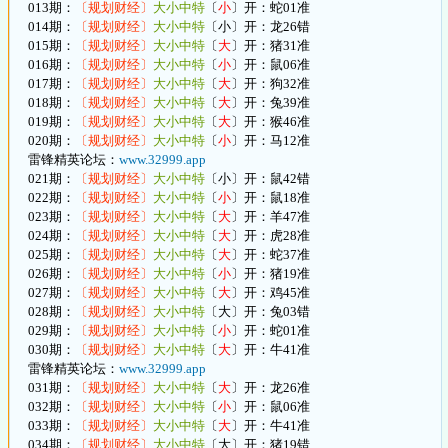
013期：
〔规划财经〕
大小中特
〔
小
〕开：蛇01准
014期：
〔规划财经〕
大小中特
〔小〕开：龙26错
015期：
〔规划财经〕
大小中特
〔
大
〕开：猪31准
016期：
〔规划财经〕
大小中特
〔
小
〕开：鼠06准
017期：
〔规划财经〕
大小中特
〔
大
〕开：狗32准
018期：
〔规划财经〕
大小中特
〔
大
〕开：兔39准
019期：
〔规划财经〕
大小中特
〔
大
〕开：猴46准
020期：
〔规划财经〕
大小中特
〔
小
〕开：马12准
雷锋精英论坛：
www.32999.app
021期：
〔规划财经〕
大小中特
〔小〕开：鼠42错
022期：
〔规划财经〕
大小中特
〔
小
〕开：鼠18准
023期：
〔规划财经〕
大小中特
〔
大
〕开：羊47准
024期：
〔规划财经〕
大小中特
〔
大
〕开：虎28准
025期：
〔规划财经〕
大小中特
〔
大
〕开：蛇37准
026期：
〔规划财经〕
大小中特
〔
小
〕开：猪19准
027期：
〔规划财经〕
大小中特
〔
大
〕开：鸡45准
028期：
〔规划财经〕
大小中特
〔大〕开：兔03错
029期：
〔规划财经〕
大小中特
〔
小
〕开：蛇01准
030期：
〔规划财经〕
大小中特
〔
大
〕开：牛41准
雷锋精英论坛：
www.32999.app
031期：
〔规划财经〕
大小中特
〔
大
〕开：龙26准
032期：
〔规划财经〕
大小中特
〔
小
〕开：鼠06准
033期：
〔规划财经〕
大小中特
〔
大
〕开：牛41准
034期：
〔规划财经〕
大小中特
〔大〕开：猪19错