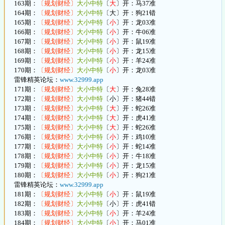
163期：
〔规划财经〕
大小中特
〔
大
〕开：马37准
164期：
〔规划财经〕
大小中特
〔大〕开：狗21错
165期：
〔规划财经〕
大小中特
〔
小
〕开：龙03准
166期：
〔规划财经〕
大小中特
〔
小
〕开：牛06准
167期：
〔规划财经〕
大小中特
〔
小
〕开：鼠19准
168期：
〔规划财经〕
大小中特
〔
小
〕开：龙15准
169期：
〔规划财经〕
大小中特
〔
小
〕开：羊24准
170期：
〔规划财经〕
大小中特
〔
小
〕开：龙03准
雷锋精英论坛：
www.32999.app
171期：
〔规划财经〕
大小中特
〔
大
〕开：兔28准
172期：
〔规划财经〕
大小中特
〔小〕开：猪44错
173期：
〔规划财经〕
大小中特
〔
大
〕开：蛇26准
174期：
〔规划财经〕
大小中特
〔
大
〕开：虎41准
175期：
〔规划财经〕
大小中特
〔
大
〕开：蛇26准
176期：
〔规划财经〕
大小中特
〔
小
〕开：鸡10准
177期：
〔规划财经〕
大小中特
〔
小
〕开：蛇14准
178期：
〔规划财经〕
大小中特
〔
小
〕开：牛18准
179期：
〔规划财经〕
大小中特
〔
小
〕开：龙15准
180期：
〔规划财经〕
大小中特
〔
小
〕开：狗21准
雷锋精英论坛：
www.32999.app
181期：
〔规划财经〕
大小中特
〔
小
〕开：鼠19准
182期：
〔规划财经〕
大小中特
〔小〕开：虎41错
183期：
〔规划财经〕
大小中特
〔
小
〕开：羊24准
184期：
〔规划财经〕
大小中特
〔
小
〕开：马01准