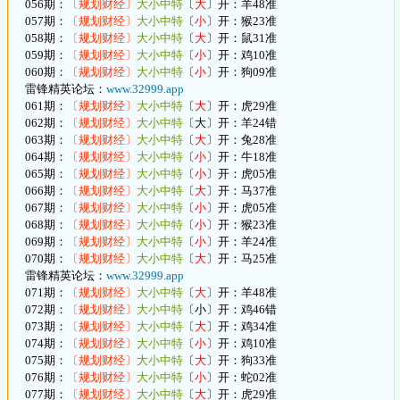
056期：
〔规划财经〕
大小中特
〔
大
〕开：羊48准
057期：
〔规划财经〕
大小中特
〔
小
〕开：猴23准
058期：
〔规划财经〕
大小中特
〔
大
〕开：鼠31准
059期：
〔规划财经〕
大小中特
〔
小
〕开：鸡10准
060期：
〔规划财经〕
大小中特
〔
小
〕开：狗09准
雷锋精英论坛：
www.32999.app
061期：
〔规划财经〕
大小中特
〔
大
〕开：虎29准
062期：
〔规划财经〕
大小中特
〔大〕开：羊24错
063期：
〔规划财经〕
大小中特
〔
大
〕开：兔28准
064期：
〔规划财经〕
大小中特
〔
小
〕开：牛18准
065期：
〔规划财经〕
大小中特
〔
小
〕开：虎05准
066期：
〔规划财经〕
大小中特
〔
大
〕开：马37准
067期：
〔规划财经〕
大小中特
〔
小
〕开：虎05准
068期：
〔规划财经〕
大小中特
〔
小
〕开：猴23准
069期：
〔规划财经〕
大小中特
〔
小
〕开：羊24准
070期：
〔规划财经〕
大小中特
〔
大
〕开：马25准
雷锋精英论坛：
www.32999.app
071期：
〔规划财经〕
大小中特
〔
大
〕开：羊48准
072期：
〔规划财经〕
大小中特
〔小〕开：鸡46错
073期：
〔规划财经〕
大小中特
〔
大
〕开：鸡34准
074期：
〔规划财经〕
大小中特
〔
小
〕开：鸡10准
075期：
〔规划财经〕
大小中特
〔
大
〕开：狗33准
076期：
〔规划财经〕
大小中特
〔
小
〕开：蛇02准
077期：
〔规划财经〕
大小中特
〔
大
〕开：虎29准