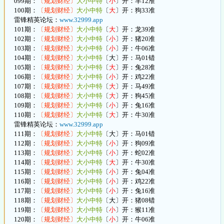
099期：
〔规划财经〕
大小中特
〔
小
〕开：羊12准
100期：
〔规划财经〕
大小中特
〔
大
〕开：狗33准
雷锋精英论坛：
www.32999.app
101期：
〔规划财经〕
大小中特
〔
大
〕开：龙39准
102期：
〔规划财经〕
大小中特
〔
小
〕开：猪20准
103期：
〔规划财经〕
大小中特
〔
小
〕开：牛06准
104期：
〔规划财经〕
大小中特
〔大〕开：马01错
105期：
〔规划财经〕
大小中特
〔
大
〕开：兔28准
106期：
〔规划财经〕
大小中特
〔
小
〕开：鸡22准
107期：
〔规划财经〕
大小中特
〔
大
〕开：马49准
108期：
〔规划财经〕
大小中特
〔
大
〕开：狗45准
109期：
〔规划财经〕
大小中特
〔
小
〕开：兔16准
110期：
〔规划财经〕
大小中特
〔
大
〕开：牛30准
雷锋精英论坛：
www.32999.app
111期：
〔规划财经〕
大小中特
〔大〕开：马01错
112期：
〔规划财经〕
大小中特
〔
小
〕开：狗09准
113期：
〔规划财经〕
大小中特
〔
小
〕开：蛇02准
114期：
〔规划财经〕
大小中特
〔
大
〕开：牛30准
115期：
〔规划财经〕
大小中特
〔
小
〕开：兔04准
116期：
〔规划财经〕
大小中特
〔
小
〕开：鸡22准
117期：
〔规划财经〕
大小中特
〔
小
〕开：兔16准
118期：
〔规划财经〕
大小中特
〔大〕开：猪08错
119期：
〔规划财经〕
大小中特
〔
小
〕开：猴11准
120期：
〔规划财经〕
大小中特
〔
小
〕开：牛06准