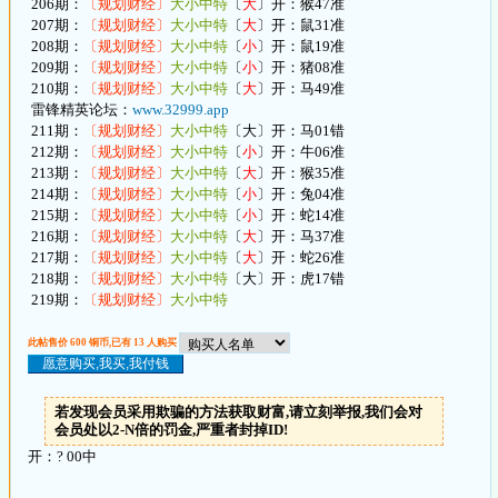
206期：
〔规划财经〕
大小中特
〔
大
〕开：猴47准
207期：
〔规划财经〕
大小中特
〔
大
〕开：鼠31准
208期：
〔规划财经〕
大小中特
〔
小
〕开：鼠19准
209期：
〔规划财经〕
大小中特
〔
小
〕开：猪08准
210期：
〔规划财经〕
大小中特
〔
大
〕开：马49准
雷锋精英论坛：
www.32999.app
211期：
〔规划财经〕
大小中特
〔大〕开：马01错
212期：
〔规划财经〕
大小中特
〔
小
〕开：牛06准
213期：
〔规划财经〕
大小中特
〔
大
〕开：猴35准
214期：
〔规划财经〕
大小中特
〔
小
〕开：兔04准
215期：
〔规划财经〕
大小中特
〔
小
〕开：蛇14准
216期：
〔规划财经〕
大小中特
〔
大
〕开：马37准
217期：
〔规划财经〕
大小中特
〔
大
〕开：蛇26准
218期：
〔规划财经〕
大小中特
〔大〕开：虎17错
219期：
〔规划财经〕
大小中特
此帖售价 600 铜币,已有 13 人购买
若发现会员采用欺骗的方法获取财富,请立刻举报,我们会对
会员处以2-N倍的罚金,严重者封掉ID!
开：? 00中